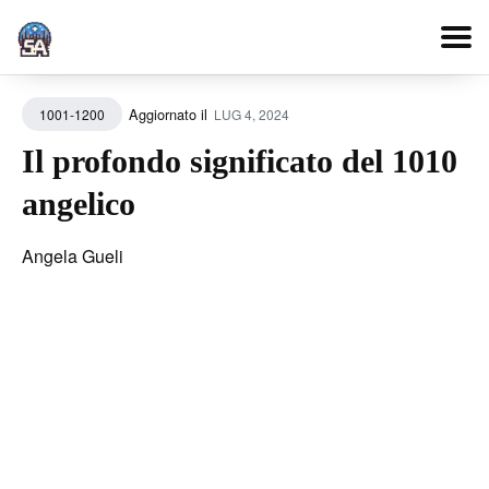
Search
Aggiornato il
LUG 4, 2024
1001-1200
for
Blog
Il profondo significato del 1010
angelico
Angela Gueli