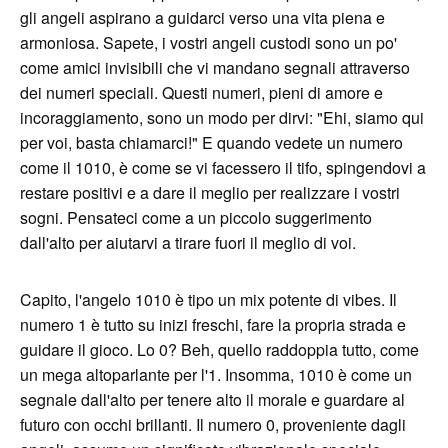
gli angeli aspirano a guidarci verso una vita piena e
armoniosa. Sapete, i vostri angeli custodi sono un po'
come amici invisibili che vi mandano segnali attraverso
dei numeri speciali. Questi numeri, pieni di amore e
incoraggiamento, sono un modo per dirvi: "Ehi, siamo qui
per voi, basta chiamarci!" E quando vedete un numero
come il 1010, è come se vi facessero il tifo, spingendovi a
restare positivi e a dare il meglio per realizzare i vostri
sogni. Pensateci come a un piccolo suggerimento
dall'alto per aiutarvi a tirare fuori il meglio di voi.
Capito, l'angelo 1010 è tipo un mix potente di vibes. Il
numero 1 è tutto su inizi freschi, fare la propria strada e
guidare il gioco. Lo 0? Beh, quello raddoppia tutto, come
un mega altoparlante per l'1. Insomma, 1010 è come un
segnale dall'alto per tenere alto il morale e guardare al
futuro con occhi brillanti. Il numero 0, proveniente dagli