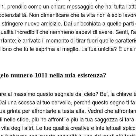
11, prendilo come un chiaro messaggio che hai tutta l'at
e potenzialità. Non dimenticare che la vita non è solo lavo
a a stringere nuove amicizie. Dai un'occhiata a quelle part
 qualità incredibili che nemmeno sapevi di avere. Senti, 
tante: è arrivato il momento di tirar fuori quelle caratteri
liono che tu le esprima al meglio. La tua unicità? È una m
ngelo numero 1011 nella mia esistenza?
tare al massimo questo segnale dal cielo? Be', la chiave 
 Dai una scossa al tuo cervello, perché questo segno ti fa
ua grinta per affrontarle a testa alta. Vedrai che affronta
ati nelle sfide, più ne affronti e più la tua saggezza si far
vita degli altri. Le tue qualità creative e intellettuali sp