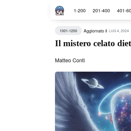
1-200
201-400
401-6
Aggiornato il
LUG 4, 2024
1001-1200
Sear
for
Il mistero celato die
Blog
Matteo Conti