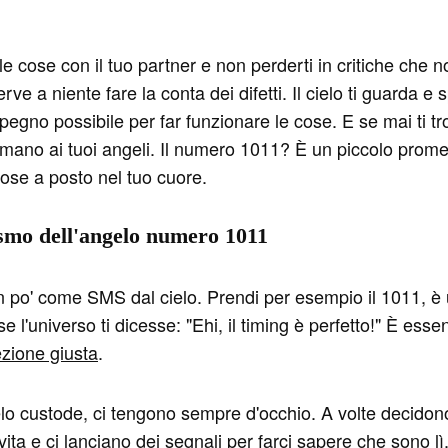
le cose con il tuo partner e non perderti in critiche che 
ve a niente fare la conta dei difetti. Il cielo ti guarda 
impegno possibile per far funzionare le cose. E se mai ti t
mano ai tuoi angeli. Il numero 1011? È un piccolo promem
cose a posto nel tuo cuore.
ismo dell'angelo numero 1011
n po' come SMS dal cielo. Prendi per esempio il 1011, è u
e l'universo ti dicesse: "Ehi, il timing è perfetto!" È ess
ezione giusta
.
ngelo custode, ci tengono sempre d'occhio. A volte decidon
 vita e ci lanciano dei segnali per farci sapere che sono lì