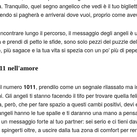
 Tranquillo, quel segno angelico che vedi è il tuo bigliett
cendo si pagherà e arriverai dove vuoi, proprio come avevi
 incontrare lungo il percorso, il messaggio degli angeli 
a e prendi di petto le sfide, sono solo pezzi del puzzle d
, più sagace e la tua vita si spezia con un po' più di pep
11 nell'amore
 il numero
, prendilo come un segnale rilassato ma im
1011
. Gli angeli ti stanno facendo il tifo per trovare quella fe
, però, che per fare spazio a questi cambi positivi, devi
 angeli hanno le tue spalle e ti daranno una mano a pens
 un messaggio forte al tuo partner: sei serio e ci tieni 
spingerti oltre, a uscire dalla tua zona di comfort per ren