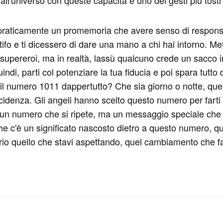
l'universo con queste capacità è uno dei gesti più tosti 
praticamente un promemoria che avere senso di responsa
 tifo e ti dicessero di dare una mano a chi hai intorno. Mett
upereroi, ma in realtà, lassù qualcuno crede un sacco i
 Quindi, parti col potenziare la tua fiducia e poi spara tu
e il numero 1011 dappertutto? Che sia giorno o notte, q
denza. Gli angeli hanno scelto questo numero per farti un
un numero che si ripete, ma un messaggio speciale che arr
che c'è un significato nascosto dietro a questo numero, q
io quello che stavi aspettando, quel cambiamento che fa l