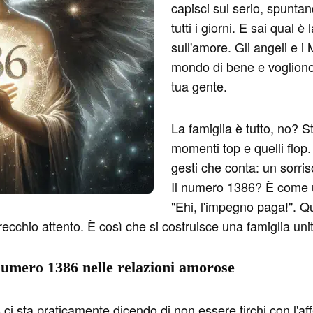
capisci sul serio, spuntan
tutti i giorni. E sai qual è
sull'amore. Gli angeli e i
mondo di bene e vogliono 
tua gente.
La famiglia è tutto, no? St
momenti top e quelli flop
gesti che conta: un sorri
Il numero 1386? È come un
"Ehi, l'impegno paga!". Qu
ecchio attento. È così che si costruisce una famiglia unit
 numero 1386 nelle relazioni amorose
ci sta praticamente dicendo di non essere tirchi con l'affe