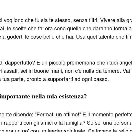
si vogliono che tu sia te stesso, senza filtri. Vivere alla
Sai, le scelte che fai ora sono quelle che daranno forma
e a goderti le cose belle che hai. Usa quel talento che ti 
 dappertutto? È un piccolo promemoria che i tuoi angeli
ilassati, sei in buone mani, non c'è nulla da temere. Vai t
a tua parte, pronto a supportarti ad ogni passo.
 importante nella mia esistenza?
mente dicendo: "Fermati un attimo!" È il momento perfetto
e i rapporti con gli amici o la famiglia? Se sei una persona
chiera un po' con un leader spirituale. Se invece la religi