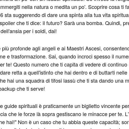
 immergiti nella natura o medita un po'. Scoprire cosa ti f
 sta suggerendo di dare una spinta alla tua vita spiritua
 spoiler che ti dice: il futuro? Sarà una bomba. Quindi, p
ell'ansia per i soldi, dai!
e più profonde agli angeli e ai Maestri Ascesi, consenten
one e trasformazione. Sai, quando incroci spesso il num
o per te! Questo numero che ti capita di vedere di contin
are retta a quell'istinto che hai dentro e di buttarti nel
 che hai una squadra di tifosi lassù che ti sta dando una 
l backup che ti serve!
 guide spirituali è praticamente un biglietto vincente per 
ascia che le forze là sopra gestiscano le minacce per te.
he hai!" Non è un caso che tu abbia queste capacità; sono l