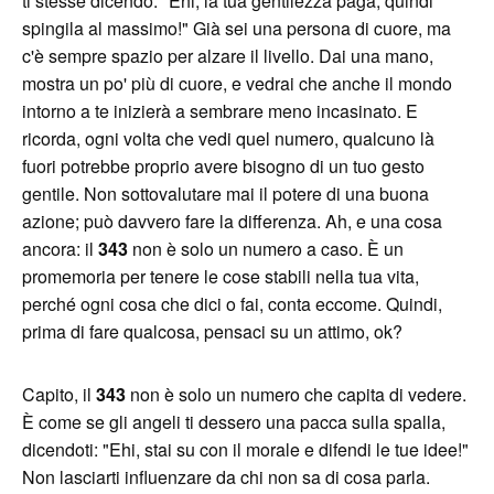
ti stesse dicendo: "Ehi, la tua gentilezza paga, quindi
spingila al massimo!" Già sei una persona di cuore, ma
c'è sempre spazio per alzare il livello. Dai una mano,
mostra un po' più di cuore, e vedrai che anche il mondo
intorno a te inizierà a sembrare meno incasinato. E
ricorda, ogni volta che vedi quel numero, qualcuno là
fuori potrebbe proprio avere bisogno di un tuo gesto
gentile. Non sottovalutare mai il potere di una buona
azione; può davvero fare la differenza. Ah, e una cosa
ancora: il
343
non è solo un numero a caso. È un
promemoria per tenere le cose stabili nella tua vita,
perché ogni cosa che dici o fai, conta eccome. Quindi,
prima di fare qualcosa, pensaci su un attimo, ok?
Capito, il
343
non è solo un numero che capita di vedere.
È come se gli angeli ti dessero una pacca sulla spalla,
dicendoti: "Ehi, stai su con il morale e difendi le tue idee!"
Non lasciarti influenzare da chi non sa di cosa parla.