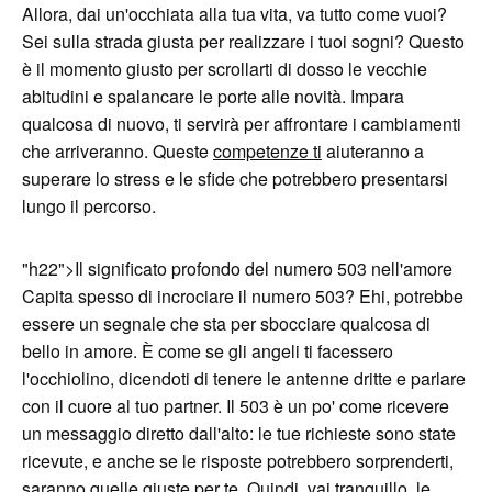
Allora, dai un'occhiata alla tua vita, va tutto come vuoi?
Sei sulla strada giusta per realizzare i tuoi sogni? Questo
è il momento giusto per scrollarti di dosso le vecchie
abitudini e spalancare le porte alle novità. Impara
qualcosa di nuovo, ti servirà per affrontare i cambiamenti
che arriveranno. Queste
competenze ti
aiuteranno a
superare lo stress e le sfide che potrebbero presentarsi
lungo il percorso.
"h22">Il significato profondo del numero 503 nell'amore
Capita spesso di incrociare il numero 503? Ehi, potrebbe
essere un segnale che sta per sbocciare qualcosa di
bello in amore. È come se gli angeli ti facessero
l'occhiolino, dicendoti di tenere le antenne dritte e parlare
con il cuore al tuo partner. Il 503 è un po' come ricevere
un messaggio diretto dall'alto: le tue richieste sono state
ricevute, e anche se le risposte potrebbero sorprenderti,
saranno quelle giuste per te. Quindi, vai tranquillo, le