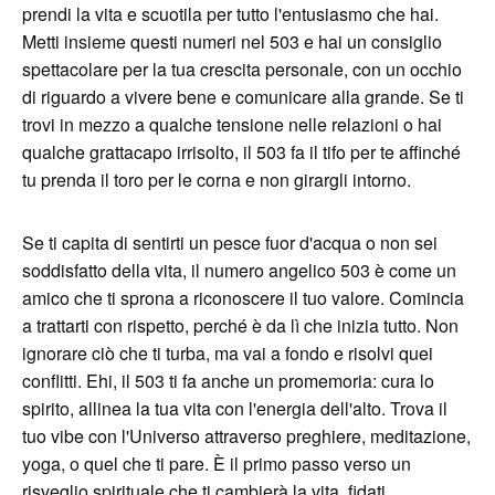
prendi la vita e scuotila per tutto l'entusiasmo che hai.
Metti insieme questi numeri nel 503 e hai un consiglio
spettacolare per la tua crescita personale, con un occhio
di riguardo a vivere bene e comunicare alla grande. Se ti
trovi in mezzo a qualche tensione nelle relazioni o hai
qualche grattacapo irrisolto, il 503 fa il tifo per te affinché
tu prenda il toro per le corna e non girargli intorno.
Se ti capita di sentirti un pesce fuor d'acqua o non sei
soddisfatto della vita, il numero angelico 503 è come un
amico che ti sprona a riconoscere il tuo valore. Comincia
a trattarti con rispetto, perché è da lì che inizia tutto. Non
ignorare ciò che ti turba, ma vai a fondo e risolvi quei
conflitti. Ehi, il 503 ti fa anche un promemoria: cura lo
spirito, allinea la tua vita con l'energia dell'alto. Trova il
tuo vibe con l'Universo attraverso preghiere, meditazione,
yoga, o quel che ti pare. È il primo passo verso un
risveglio spirituale che ti cambierà la vita, fidati.