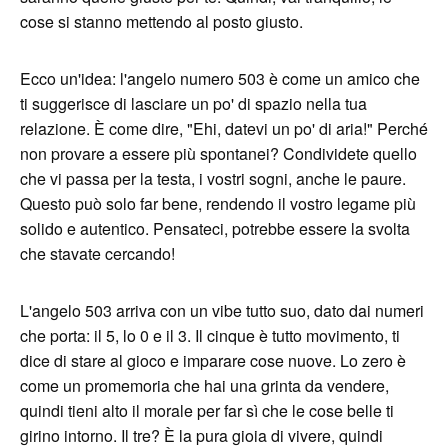
cose si stanno mettendo al posto giusto.
Ecco un'idea: l'angelo numero 503 è come un amico che
ti suggerisce di lasciare un po' di spazio nella tua
relazione. È come dire, "Ehi, datevi un po' di aria!" Perché
non provare a essere più spontanei? Condividete quello
che vi passa per la testa, i vostri sogni, anche le paure.
Questo può solo far bene, rendendo il vostro legame più
solido e autentico. Pensateci, potrebbe essere la svolta
che stavate cercando!
L'angelo 503 arriva con un vibe tutto suo, dato dai numeri
che porta: il 5, lo 0 e il 3. Il cinque è tutto movimento, ti
dice di stare al gioco e imparare cose nuove. Lo zero è
come un promemoria che hai una grinta da vendere,
quindi tieni alto il morale per far sì che le cose belle ti
girino intorno. Il tre? È la pura gioia di vivere, quindi