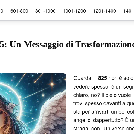
00
601-800
801-1000
1001-1200
1201-1400
1401
ch
5: Un Messaggio di Trasformazione
Guarda, il
non è solo 
825
vedere spesso, è un segna
chiaro, no? Il cielo vuole i
trovi spesso davanti a qu
sta per arrivarti un bel c
angelici dappertutto? È u
strada, con l'Universo che 