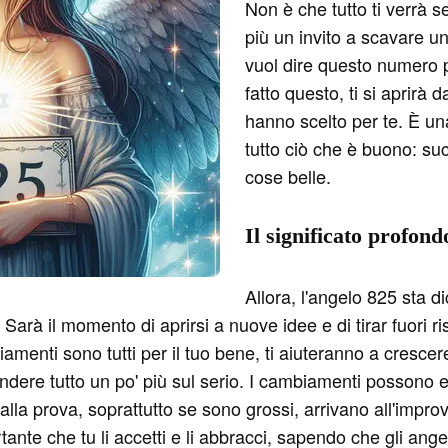
Non è che tutto ti verrà s
più un invito a scavare u
vuol dire questo numero p
fatto questo, ti si aprirà 
hanno scelto per te. È una
tutto ciò che è buono: su
cose belle.
Il significato profon
Allora, l'angelo 825 sta d
. Sarà il momento di aprirsi a nuove idee e di tirar fuori
nti sono tutti per il tuo bene, ti aiuteranno a crescere 
dere tutto un po' più sul serio. I cambiamenti possono e
alla prova, soprattutto se sono grossi, arrivano all'improv
ante che tu li accetti e li abbracci, sapendo che gli angeli