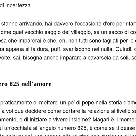
di incertezza.
tanno arrivando, hai davvero l'occasione d'oro per rifarti 
me quel vecchio saggio del villaggio, sa un sacco di co
sa che imparerai è che, eh, non tutti sono tagliati per le g
ma appena si fa dura, puff, svaniscono nel nulla. Quindi, oc
 volte, sai, bisogna anche imparare a cavarsela da soli, 
ero 825 nell'amore
praticamente di metterci un po' di pepe nella storia d'am
 a voi due decidere come portare la relazione al livello 
mento, o di iniziare a vivere insieme? Magari è il mome
ai un'occhiata all'angelo numero 825, è come se ti desse i