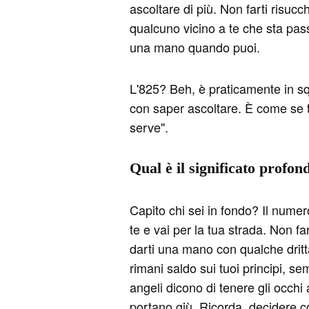
ascoltare di più. Non farti risucc
qualcuno vicino a te che sta passa
una mano quando puoi.
L'825? Beh, è praticamente in squad
con saper ascoltare. È come se ti
serve".
Qual è il significato profon
Capito chi sei in fondo? Il numer
te e vai per la tua strada. Non fart
darti una mano con qualche dritta.
rimani saldo sui tuoi principi, s
angeli dicono di tenere gli occhi a
portano giù. Ricorda, decidere c