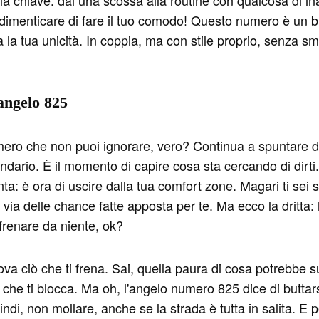
a chiave: dai una scossa alla routine con qualcosa di inas
dimenticare di fare il tuo comodo! Questo numero è un bigl
ta la tua unicità. In coppia, ma con stile proprio, senza sm
'angelo 825
umero che non puoi ignorare, vero? Continua a spuntare d
dario. È il momento di capire cosa sta cercando di dirti. P
ta: è ora di uscire dalla tua comfort zone. Magari ti sei s
via delle chance fatte apposta per te. Ma ecco la dritta: h
i frenare da niente, ok?
cova ciò che ti frena. Sai, quella paura di cosa potrebbe s
lì che ti blocca. Ma oh, l'angelo numero 825 dice di butta
uindi, non mollare, anche se la strada è tutta in salita. E 