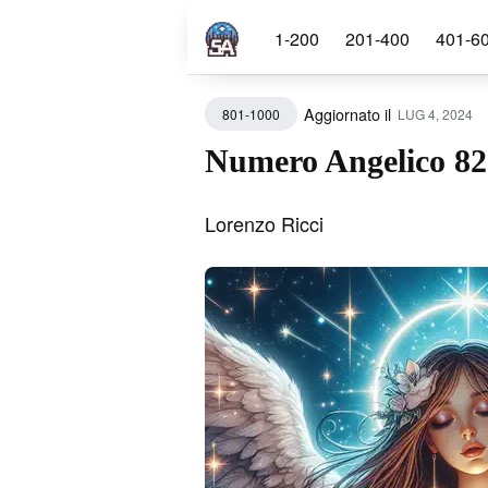
1-200
201-400
401-6
Aggiornato il
LUG 4, 2024
801-1000
Sear
for
Numero Angelico 82
Blog
Lorenzo Ricci