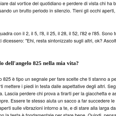
hiare dal vortice del quotidiano e perdere di vista chi ha 
ndo un brutto periodo in silenzio. Tieni gli occhi aperti, 
ra con il 2, il 5, l'8, il 25, il 28, il 52, l'82 e l'85. Son
 dicessero: "Ehi, resta sintonizzato sugli altri, ok? As
do dell'angelo 825 nella mia vita?
o 825 è tipo un segnale per fare scelte che ti stanno a p
i mettere i piedi in testa dalle aspettative degli altri. Segui
 Lascia perdere chi prova a tirarti per la giacchetta e as
empre. Essere te stesso aiuta un sacco a far succedere le
perti sulle vibrazioni intorno a te, e di stare alla larga d
on la testa è fondamentale per stare bene. Quindi, pensa