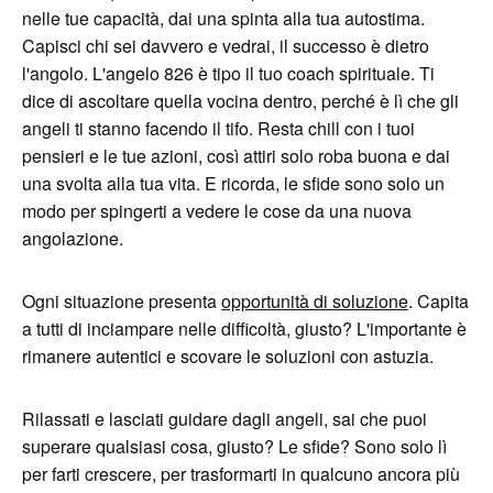
nelle tue capacità, dai una spinta alla tua autostima.
Capisci chi sei davvero e vedrai, il successo è dietro
l'angolo. L'angelo 826 è tipo il tuo coach spirituale. Ti
dice di ascoltare quella vocina dentro, perché è lì che gli
angeli ti stanno facendo il tifo. Resta chill con i tuoi
pensieri e le tue azioni, così attiri solo roba buona e dai
una svolta alla tua vita. E ricorda, le sfide sono solo un
modo per spingerti a vedere le cose da una nuova
angolazione.
Ogni situazione presenta
opportunità di soluzione
. Capita
a tutti di inciampare nelle difficoltà, giusto? L'importante è
rimanere autentici e scovare le soluzioni con astuzia.
Rilassati e lasciati guidare dagli angeli, sai che puoi
superare qualsiasi cosa, giusto? Le sfide? Sono solo lì
per farti crescere, per trasformarti in qualcuno ancora più