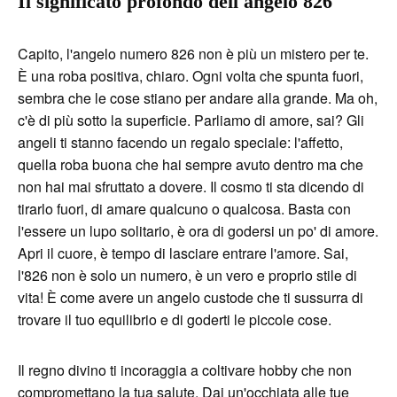
Il significato profondo dell'angelo 826
Capito, l'angelo numero 826 non è più un mistero per te.
È una roba positiva, chiaro. Ogni volta che spunta fuori,
sembra che le cose stiano per andare alla grande. Ma oh,
c'è di più sotto la superficie. Parliamo di amore, sai? Gli
angeli ti stanno facendo un regalo speciale: l'affetto,
quella roba buona che hai sempre avuto dentro ma che
non hai mai sfruttato a dovere. Il cosmo ti sta dicendo di
tirarlo fuori, di amare qualcuno o qualcosa. Basta con
l'essere un lupo solitario, è ora di godersi un po' di amore.
Apri il cuore, è tempo di lasciare entrare l'amore. Sai,
l'826 non è solo un numero, è un vero e proprio stile di
vita! È come avere un angelo custode che ti sussurra di
trovare il tuo equilibrio e di goderti le piccole cose.
Il regno divino ti incoraggia a coltivare hobby che non
compromettano la tua salute. Dai un'occhiata alle tue