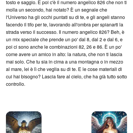
tosto e saggio. E poi c'è il numero angelico 826 che non ti
molla un secondo, hai notato? È un segnale che
l'Universo ha gli occhi puntati su di te, e gli angeli stanno
facendo il tifo per te, lavorando all'ombra per spianarti la
strada verso il successo. Il numero angelico 826? Beh, è
un mix speciale che prende un po' dal 8, dal 2 e dal 6, e
poi ci sono anche le combinazioni 82, 26 e 86. È un po'
come avere un amico in alto: la natura, che non ti lascia
mai solo. Che tu sia in cima a una montagna o in mezzo
al mare, lei è lì che veglia su di te. E le cose materiali di
cui hai bisogno? Lascia fare al cielo, che ha già tutto sotto
controllo.